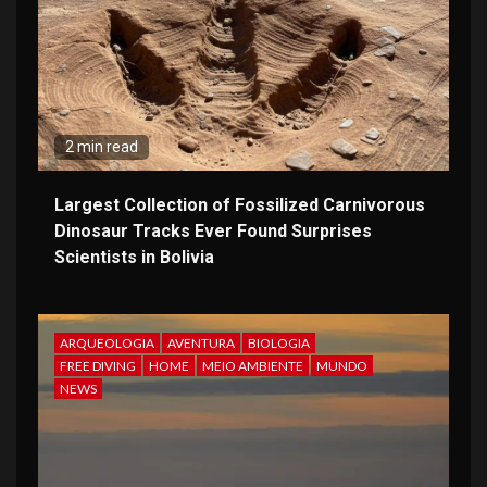
2 min read
Largest Collection of Fossilized Carnivorous
Dinosaur Tracks Ever Found Surprises
Scientists in Bolivia
ARQUEOLOGIA
AVENTURA
BIOLOGIA
FREE DIVING
HOME
MEIO AMBIENTE
MUNDO
NEWS