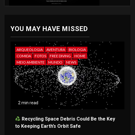
YOU MAY HAVE MISSED
ARQUEOLOGIA
AVENTURA
BIOLOGIA
COMIDA
FOTOS
FREE DIVING
HOME
MEIO AMBIENTE
MUNDO
NEWS
2 min read
Recycling Space Debris Could Be the Key
to Keeping Earth’s Orbit Safe