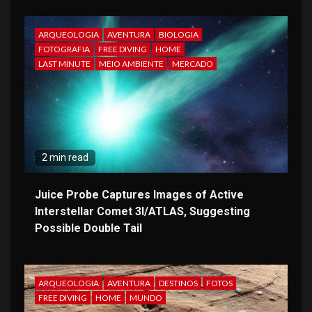
ARQUEOLOGIA
AVENTURA
BIOLOGIA
FOTOGRAFIA
FREE DIVING
HOME
LAST MINUTE
MEIO AMBIENTE
MERCADO
2 min read
Juice Probe Captures Images of Active
Interstellar Comet 3I/ATLAS, Suggesting
Possible Double Tail
ARQUEOLOGIA
AVENTURA
DESTINOS
FOTOS
FREE DIVING
HOME
MUNDO