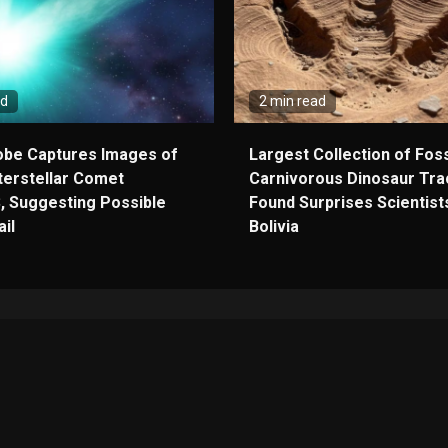
ad
2 min read
obe Captures Images of
Largest Collection of Foss
terstellar Comet
Carnivorous Dinosaur Tra
, Suggesting Possible
Found Surprises Scientists
il
Bolivia