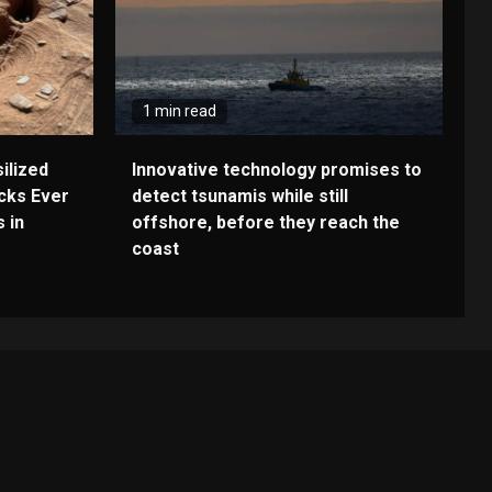
1 min read
ilized
Innovative technology promises to
cks Ever
detect tsunamis while still
 in
offshore, before they reach the
coast