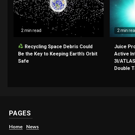
2 min read
2 min re
Recycling Space Debris Could
Juice Pr
Be the Key to Keeping Earth’s Orbit
Active In
Safe
3I/ATLAS
Double Ta
PAGES
Home
News