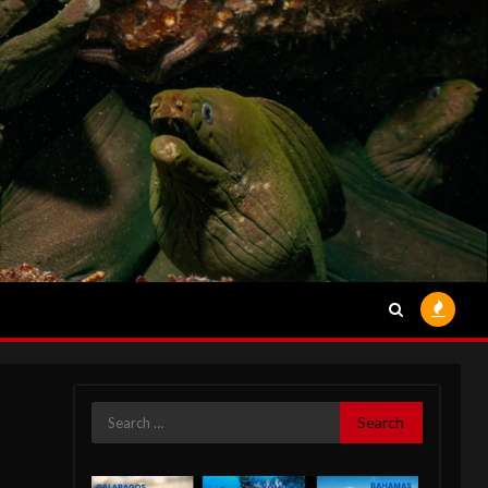
Search
for: