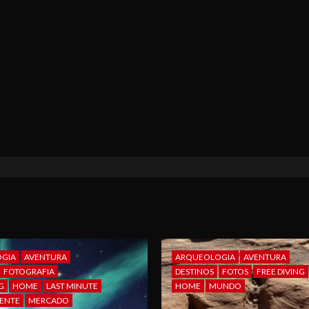
GIA
AVENTURA
ARQUEOLOGIA
AVENTURA
FOTOGRAFIA
DESTINOS
FOTOS
FREE DIVING
G
HOME
LAST MINUTE
HOME
MUNDO
ENTE
MERCADO