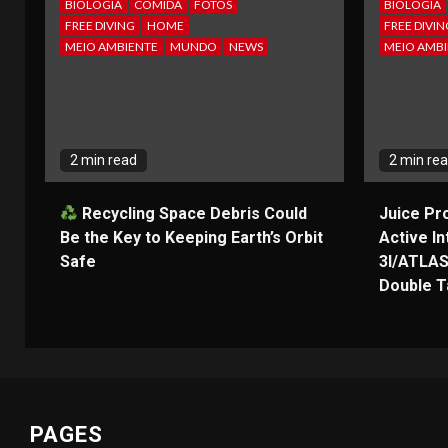
BIOLOGIA
COMIDA
FOTOS
BIOLOGIA
FREE DIVING
HOME
FREE DIVIN
MEIO AMBIENTE
MUNDO
NEWS
MEIO AMBI
2 min read
2 min re
Recycling Space Debris Could
Juice Pr
Be the Key to Keeping Earth’s Orbit
Active In
Safe
3I/ATLAS
Double Ta
PAGES