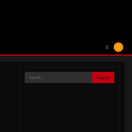
Search
for: