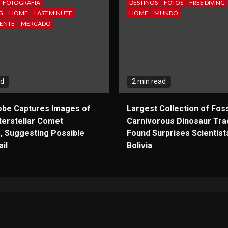
FOTOGRAFIA
DESTINOS
FOTOS
FREE DIVING
G
HOME
LAST MINUTE
HOME
MUNDO
ENTE
MERCADO
ad
2 min read
obe Captures Images of
Largest Collection of Foss
terstellar Comet
Carnivorous Dinosaur Tra
, Suggesting Possible
Found Surprises Scientists
il
Bolivia