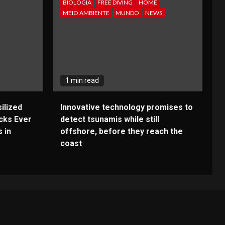
BIOLOGIA
FREE DIVING
HOME
MEIO AMBIENTE
MUNDO
NEWS
1 min read
ilized
Innovative technology promises to
cks Ever
detect tsunamis while still
 in
offshore, before they reach the
coast