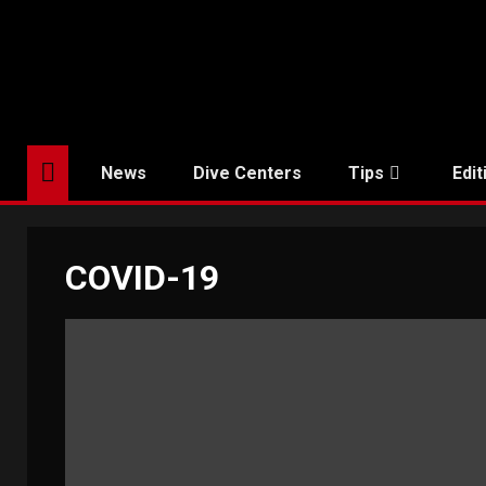
Skip
to
content
News
Dive Centers
Tips
Edit
COVID-19