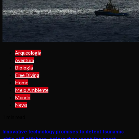
Arqueologia
Aventura
Biologia
Free Diving
Home
Meio Ambiente
Mundo
News
1 min read
Innovative technology promises to detect tsunamis