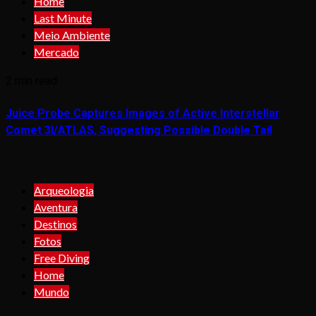
Home
Last Minute
Meio Ambiente
Mercado
2 min read
Juice Probe Captures Images of Active Interstellar
Comet 3I/ATLAS, Suggesting Possible Double Tail
Arqueologia
Aventura
Destinos
Fotos
Free Diving
Home
Mundo