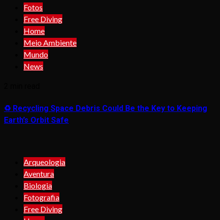
Fotos
Free Diving
Home
Meio Ambiente
Mundo
News
2 min read
♻️ Recycling Space Debris Could Be the Key to Keeping
Earth’s Orbit Safe
Arqueologia
Aventura
Biologia
Fotografia
Free Diving