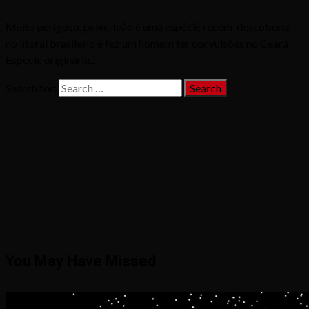
Muito perigoso, peixe-leão é uma espécie recém-descoberta
no litoral brasileiro e fez um homem ter convulsões no Ceará
Espécie originária...
Search for:
You May Have Missed