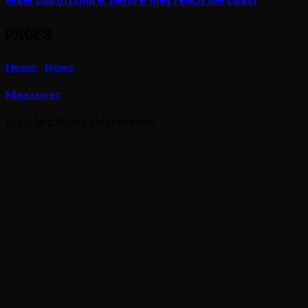
while still offshore, before they reach the coast
PAGES
Home
News
Magazines
Copyright © All rights reserved.