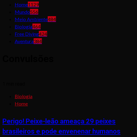
Home
1129
Mundo
556
Meio Ambiente
484
Biologia
464
Free Diving
424
Aventura
384
Convulsões
1 min read
Biologia
Home
Perigo! Peixe-leão ameaça 29 peixes
brasileiros e pode envenenar humanos