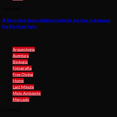
2 min read
♻️ Recycling Space Debris Could Be the Key to Keeping
Earth’s Orbit Safe
Arqueologia
Aventura
Biologia
Fotografia
Free Diving
Home
Last Minute
Meio Ambiente
Mercado
2 min read