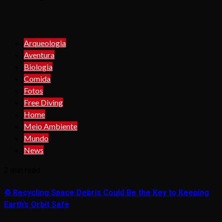
Arqueologia
Aventura
Biologia
Comida
Fotos
Free Diving
Home
Meio Ambiente
Mundo
News
2 min read
♻️ Recycling Space Debris Could Be the Key to Keeping
Earth’s Orbit Safe