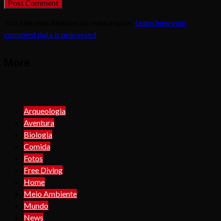
This site uses Akismet to reduce spam.
Learn how your
comment data is processed
.
More
Arqueologia
Aventura
Biologia
Comida
Fotos
Free Diving
Home
Meio Ambiente
Mundo
News