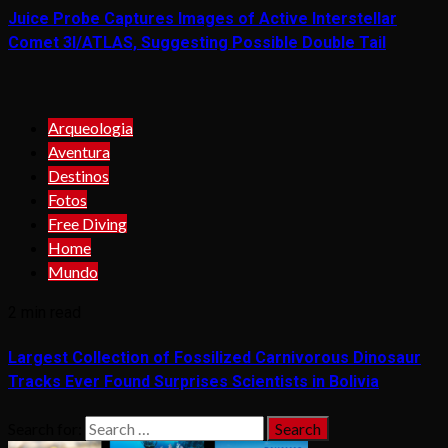
Juice Probe Captures Images of Active Interstellar
Comet 3I/ATLAS, Suggesting Possible Double Tail
Arqueologia
Aventura
Destinos
Fotos
Free Diving
Home
Mundo
2 min read
Largest Collection of Fossilized Carnivorous Dinosaur
Tracks Ever Found Surprises Scientists in Bolivia
Search for: