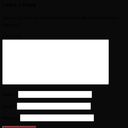
Leave a Reply
Your email address will not be published.
Required fields are
marked
*
Comment
Name
*
Email
*
Website