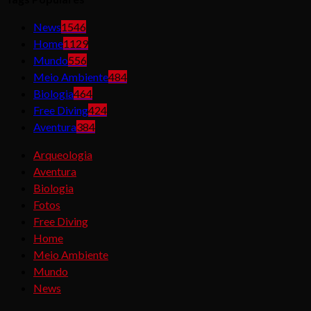
News
1546
Home
1129
Mundo
556
Meio Ambiente
484
Biologia
464
Free Diving
424
Aventura
384
Arqueologia
Aventura
Biologia
Fotos
Free Diving
Home
Meio Ambiente
Mundo
News