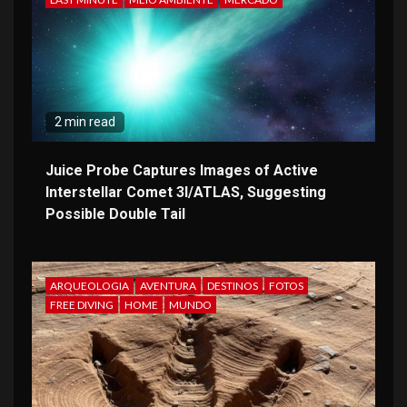
2 min read
Juice Probe Captures Images of Active
Interstellar Comet 3I/ATLAS, Suggesting
Possible Double Tail
ARQUEOLOGIA
AVENTURA
DESTINOS
FOTOS
FREE DIVING
HOME
MUNDO