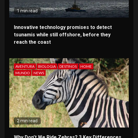
1 min read
Innovative technology promises to detect
tsunamis while still offshore, before they
reach the coast
AVENTURA
BIOLOGIA
DESTINOS
HOME
MUNDO
NEWS
2 min read
Why Don’t We Ride Zebras? 3 Key Differences