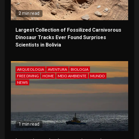
2 min read
Largest Collection of Fossilized Carnivorous
Dinosaur Tracks Ever Found Surprises
Scientists in Bolivia
ARQUEOLOGIA
AVENTURA
BIOLOGIA
FREE DIVING
HOME
MEIO AMBIENTE
MUNDO
NEWS
1 min read