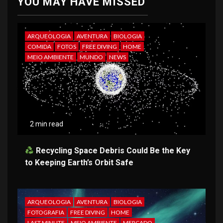
YOU MAY HAVE MISSED
ARQUEOLOGIA
AVENTURA
BIOLOGIA
COMIDA
FOTOS
FREE DIVING
HOME
MEIO AMBIENTE
MUNDO
NEWS
2 min read
Recycling Space Debris Could Be the Key
to Keeping Earth’s Orbit Safe
ARQUEOLOGIA
AVENTURA
BIOLOGIA
FOTOGRAFIA
FREE DIVING
HOME
LAST MINUTE
MEIO AMBIENTE
MERCADO