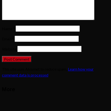
Name
*
Email
*
Website
This site uses Akismet to reduce spam.
Learn how your
comment data is processed
.
More