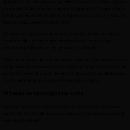
da superfície. “Deu para ver que ele estava semi-inteiro. A popa
e a proa estavam inteiras, o leme era gigantesco. Vi que o turco
[peça que desce o bote salva-vidas] estava virado para fora, ou
seja, foi usado antes do naufrágio.”
Quando voltou para o continente, Negrão entrou em contato
com Carvalho, que elaborou uma lista sobre os prováveis
navios que podiam ser o encontrado em Abrolhos.
“Para fazer essas identificações, é preciso mergulhar e ver se as
máquinas e motores são compatíveis com o tipo usado naquela
época. Às vezes as placas de identificação do navio ainda estão
lá, mas nem sempre isso ocorre”, explica Carvalho.
Milhares de naufrágios na costa
Os especialistas em mergulho dizem que ainda há muito a ser
explorado em Abrolhos com ao menos 24 navios afundados ali
–e em todo o Brasil.