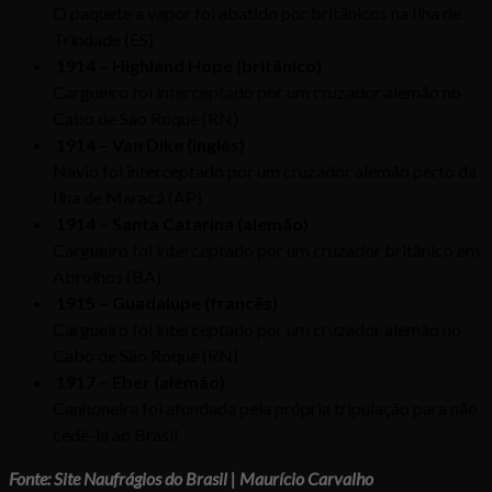
O paquete a vapor foi abatido por britânicos na Ilha de
Trindade (ES)
1914 – Highland Hope (britânico)
Cargueiro foi interceptado por um cruzador alemão no
Cabo de São Roque (RN)
1914 – Van Dike (inglês)
Navio foi interceptado por um cruzador alemão perto da
Ilha de Maracá (AP)
1914 – Santa Catarina (alemão)
Cargueiro foi interceptado por um cruzador britânico em
Abrolhos (BA)
1915 – Guadalupe (francês)
Cargueiro foi interceptado por um cruzador alemão no
Cabo de São Roque (RN)
1917 – Eber (alemão)
Canhoneira foi afundada pela própria tripulação para não
cedê-la ao Brasil
Fonte: Site Naufrágios do Brasil | Maurício Carvalho