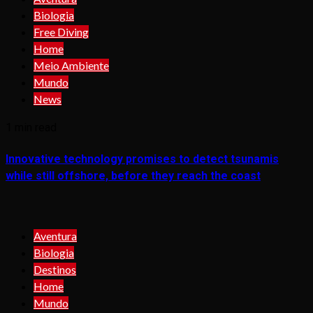
Biologia
Free Diving
Home
Meio Ambiente
Mundo
News
1 min read
Innovative technology promises to detect tsunamis
while still offshore, before they reach the coast
Aventura
Biologia
Destinos
Home
Mundo