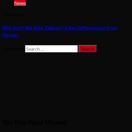
News
2 min read
Why Don’t We Ride Zebras? 3 Key Differences from
Horses
Search for:
You May Have Missed