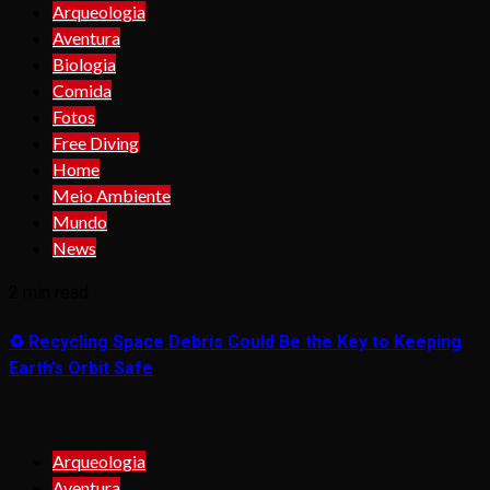
Arqueologia
Aventura
Biologia
Comida
Fotos
Free Diving
Home
Meio Ambiente
Mundo
News
2 min read
♻️ Recycling Space Debris Could Be the Key to Keeping
Earth’s Orbit Safe
Arqueologia
Aventura