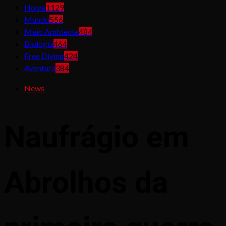
Home
1129
Mundo
556
Meio Ambiente
484
Biologia
464
Free Diving
424
Aventura
384
News
Naufrágio em
Abrolhos da