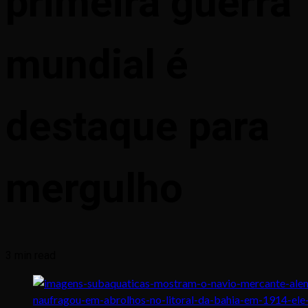
primeira guerra
mundial é
destaque para
mergulho
3 min read