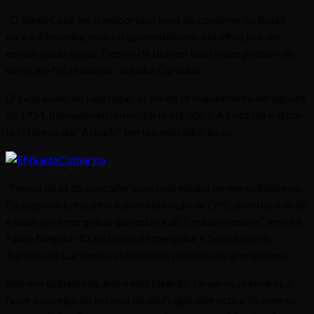
“O Santa Catarina transportava bens de consumo do Brasil
para a Alemanha, mas foi apreendido em Abrolhos por um
encouraçado inglês. Depois de tirarem tudo o que podiam do
navio, ele foi afundado”, detalha Carvalho.
O local exato do naufrágio, ocorrido provavelmente em agosto
de 1914, permaneceu um mistério até 2007. A pista para achá-
lo foi um prato “fisgado” por um pescador local.
“Fomos atrás do pescador com uma equipe de mergulhadores.
Ele pegou o barquinho e, sem indicação de GPS, apontou o dedo
e disse para mergulhar que estava ali. E estava mesmo”, lembra
Fábio Negrão, 40, instrutor de mergulho e Secretário de
Turismo de Caravelas, cidade mais próxima do arquipélago.
Seis mergulhadores, entre eles Negrão, foram os primeiros a
fazer a navegação externa no naufrágio, que está a 25 metros