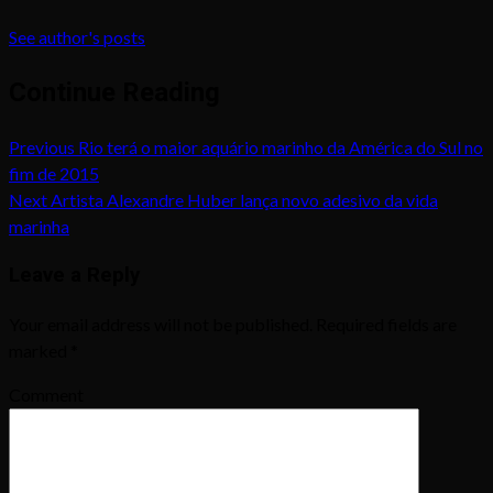
See author's posts
Continue Reading
Previous
Rio terá o maior aquário marinho da América do Sul no
fim de 2015
Next
Artista Alexandre Huber lança novo adesivo da vida
marinha
Leave a Reply
Your email address will not be published.
Required fields are
marked
*
Comment