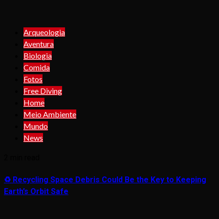
Arqueologia
Aventura
Biologia
Comida
Fotos
Free Diving
Home
Meio Ambiente
Mundo
News
2 min read
♻️ Recycling Space Debris Could Be the Key to Keeping
Earth’s Orbit Safe