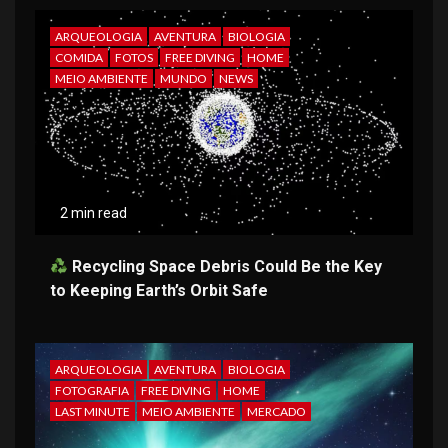
ARQUEOLOGIA
AVENTURA
BIOLOGIA
COMIDA
FOTOS
FREE DIVING
HOME
MEIO AMBIENTE
MUNDO
NEWS
2 min read
Recycling Space Debris Could Be the Key
to Keeping Earth’s Orbit Safe
ARQUEOLOGIA
AVENTURA
BIOLOGIA
FOTOGRAFIA
FREE DIVING
HOME
LAST MINUTE
MEIO AMBIENTE
MERCADO