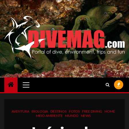
Skip
to
content
Primary
Menu
AVENTURA
BIOLOGIA
DESTINOS
FOTOS
FREE DIVING
HOME
MEIO AMBIENTE
MUNDO
NEWS