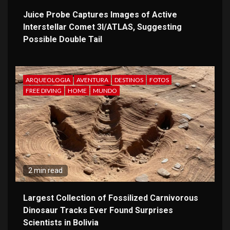
Juice Probe Captures Images of Active
Interstellar Comet 3I/ATLAS, Suggesting
Possible Double Tail
ARQUEOLOGIA
AVENTURA
DESTINOS
FOTOS
FREE DIVING
HOME
MUNDO
2 min read
Largest Collection of Fossilized Carnivorous
Dinosaur Tracks Ever Found Surprises
Scientists in Bolivia