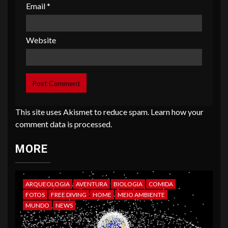
Email
*
Website
This site uses Akismet to reduce spam.
Learn how your
comment data is processed
.
MORE
ARQUEOLOGIA
AVENTURA
BIOLOGIA
COMIDA
FOTOS
FREE DIVING
HOME
MEIO AMBIENTE
MUNDO
NEWS