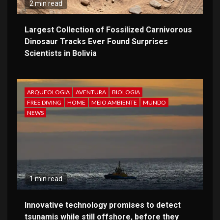
2 min read
Largest Collection of Fossilized Carnivorous
Dinosaur Tracks Ever Found Surprises
Scientists in Bolivia
ARQUEOLOGIA
AVENTURA
BIOLOGIA
FREE DIVING
HOME
MEIO AMBIENTE
MUNDO
NEWS
1 min read
Innovative technology promises to detect
tsunamis while still offshore, before they