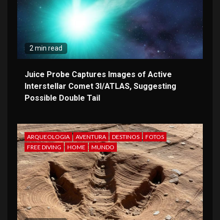
2 min read
Juice Probe Captures Images of Active
Interstellar Comet 3I/ATLAS, Suggesting
Possible Double Tail
ARQUEOLOGIA
AVENTURA
DESTINOS
FOTOS
FREE DIVING
HOME
MUNDO