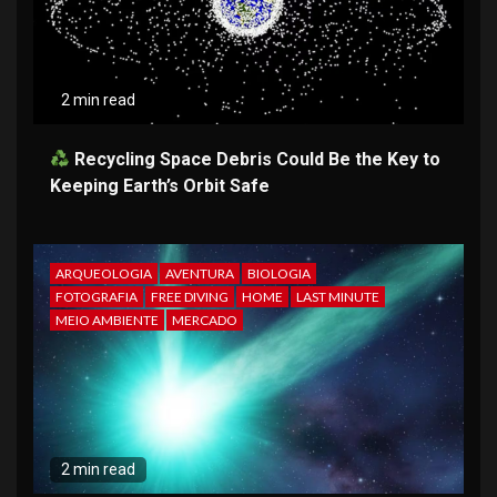
2 min read
Recycling Space Debris Could Be the Key to
Keeping Earth’s Orbit Safe
ARQUEOLOGIA
AVENTURA
BIOLOGIA
FOTOGRAFIA
FREE DIVING
HOME
LAST MINUTE
MEIO AMBIENTE
MERCADO
2 min read